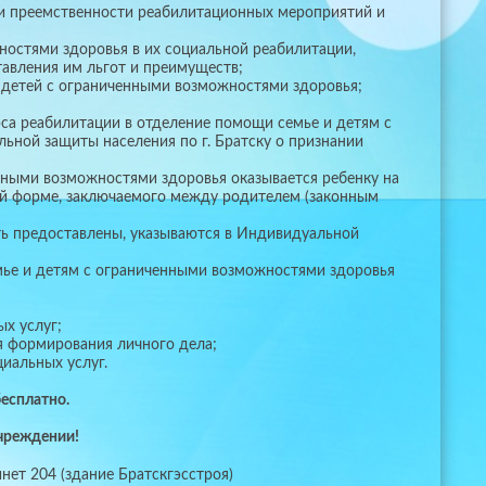
и преемственности реабилитационных мероприятий и
остями здоровья в их социальной реабилитации,
тавления им льгот и преимуществ;
 детей с ограниченными возможностями здоровья;
са реабилитации в отделение помощи семье и детям с
ьной защиты населения по г. Братску о признании
нными возможностями здоровья оказывается ребенку на
ой форме, заключаемого между родителем (законным
ть предоставлены, указываются в Индивидуальной
емье и детям с ограниченными возможностями здоровья
х услуг;
я формирования личного дела;
иальных услуг.
бесплатно.
чреждении!
инет 204 (здание Братскгэсстроя)