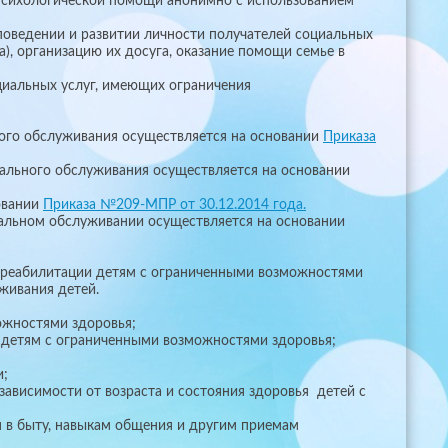
е психологической помощи анонимно с использованием
 поведении и развитии личности получателей социальных
а), организацию их досуга, оказание помощи семье в
циальных услуг, имеющих ограничения
ого обслуживания осуществляется на основании
Приказа
ального обслуживания осуществляется на основании
овании
Приказа №209-МПР от 30.12.2014 года.
альном обслуживании осуществляется на основании
й реабилитации детям с ограниченными возможностями
живания детей.
ожностями здоровья;
 детям с ограниченными возможностями здоровья;
и;
висимости от возраста и состояния здоровья детей с
в быту, навыкам общения и другим приемам