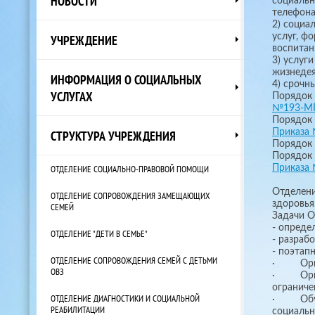
НОВОСТИ
социальн
телефона
2) социа
услуг, ф
УЧРЕЖДЕНИЕ
во
3) услуг
жизнедея
ИНФОРМАЦИЯ О СОЦИАЛЬНЫХ
4) 
УСЛУГАХ
Порядок 
№193-МПР
Порядок 
Приказа 
СТРУКТУРА УЧРЕЖДЕНИЯ
Порядок 
Порядок 
Приказа 
ОТДЕЛЕНИЕ СОЦИАЛЬНО-ПРАВОВОЙ ПОМОЩИ
Отделени
ОТДЕЛЕНИЕ СОПРОВОЖДЕНИЯ ЗАМЕЩАЮЩИХ
здоровья
СЕМЕЙ
Задачи О
- опреде
ОТДЕЛЕНИЕ "ДЕТИ В СЕМЬЕ"
- разраб
- поэтап
ОТДЕЛЕНИЕ СОПРОВОЖДЕНИЯ СЕМЕЙ С ДЕТЬМИ
· Органи
ОВЗ
· Органи
ограниче
ОТДЕЛЕНИЕ ДИАГНОСТИКИ И СОЦИАЛЬНОЙ
· Обучен
РЕАБИЛИТАЦИИ
социальн