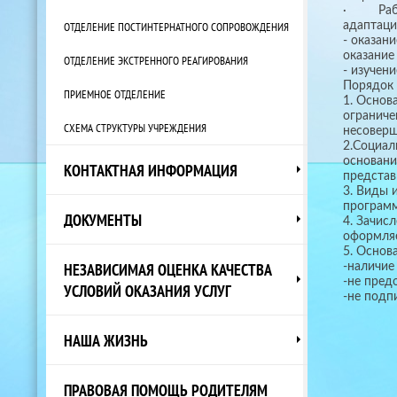
· Работа
адаптаци
ОТДЕЛЕНИЕ ПОСТИНТЕРНАТНОГО СОПРОВОЖДЕНИЯ
- оказан
оказание
ОТДЕЛЕНИЕ ЭКСТРЕННОГО РЕАГИРОВАНИЯ
- изучен
Порядок 
ПРИЕМНОЕ ОТДЕЛЕНИЕ
1. Основ
ограниче
СХЕМА СТРУКТУРЫ УЧРЕЖДЕНИЯ
несовер
2.Социал
основани
КОНТАКТНАЯ ИНФОРМАЦИЯ
представ
3. Виды 
программ
ДОКУМЕНТЫ
4. Зачис
оформляе
5. Основ
НЕЗАВИСИМАЯ ОЦЕНКА КАЧЕСТВА
-наличие
-не пред
УСЛОВИЙ ОКАЗАНИЯ УСЛУГ
-не подп
НАША ЖИЗНЬ
ПРАВОВАЯ ПОМОЩЬ РОДИТЕЛЯМ