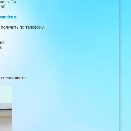
ежная, 1а
-60
yandex.ru
получить по телефону:
ия:
а
 специалисты: