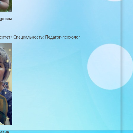
дровна
итет» Специальность: Педагог-психолог
ьевна