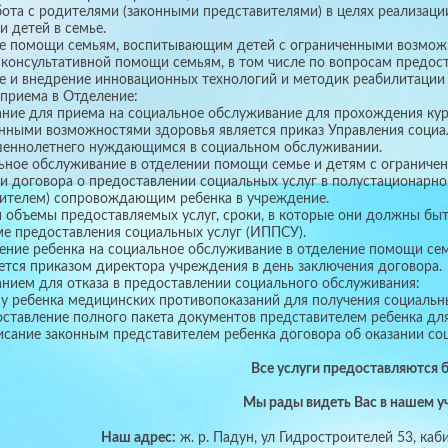
 с родителями (законными представителями) в целях реализаци
и детей в семье.
ие помощи семьям, воспитывающим детей с ограниченными возможн
 консультативной помощи семьям, в том числе по вопросам предос
ие и внедрение инновационных технологий и методик реабилитации
приема в Отделение:
ание для приема на социальное обслуживание для прохождения кур
нными возможностями здоровья является приказ Управления социал
шеннолетнего нуждающимся в социальном обслуживании.
ьное обслуживание в отделении помощи семье и детям с ограниче
и договора о предоставлении социальных услуг в полустационарн
ителем) сопровождающим ребенка в учреждение.
и объемы предоставляемых услуг, сроки, в которые они должны бы
е предоставления социальных услуг (ИППСУ).
ление ребенка на социальное обслуживание в отделение помощи с
тся приказом директора учреждения в день заключения договора.
анием для отказа в предоставлении социального обслуживания:
 у ребенка медицинских противопоказаний для получения социальны
оставление полного пакета документов представителем ребенка дл
исание законным представителем ребенка договора об оказании соц
Все услуги предоставляются 
Мы рады видеть Вас в нашем у
Наш адрес:
ж. р. Падун, ул Гидростроителей 53, каб