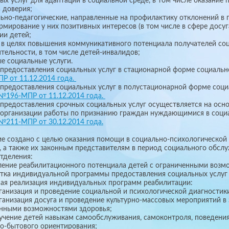
ых услуг для адаптации в социальной среде, в том числе оказани
 доверия;
льно-педагогические, направленные на профилактику отклонений в
ормирование у них позитивных интересов (в том числе в сфере досуг
спитании детей;
и в целях повышения коммуникативного потенциала получателей со
тельности, в том числе детей-инвалидов;
срочные социальные услуги.
предоставления социальных услуг в стационарной форме социальн
 от 11.12.2014 года.
предоставления социальных услуг в полустационарной форме соци
№196-МПР от 11.12.2014 года.
предоставления срочных социальных услуг осуществляется на осн
организации работы по признанию граждан нуждающимися в соци
№211-МПР от 30.12.2014 года.
е создано с целью оказания помощи в социально-психологическо
, а также их законным представителям в период социального обслу
тделения:
ление реабилитационного потенциала детей с ограниченными возм
отка индивидуальной программы предоставления социальных услуг
ная реализация индивидуальных программ реабилитации:
зация и проведение социальной и психологической диагностик
зация досуга и проведение культурно-массовых мероприятий в за
нными возможностями здоровья;
ие детей навыкам самообслуживания, самоконтроля, поведения 
о-бытового ориентирования;