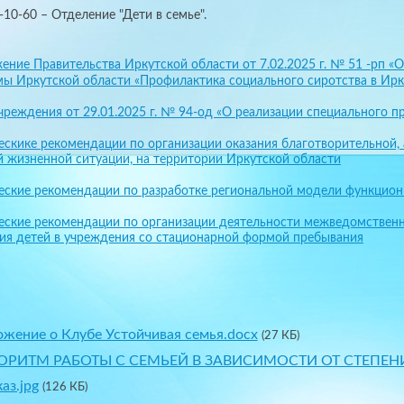
-10-60 – Отделение "Дети в семье".
ение Правительства Иркутской области от 7.02.2025 г. № 51 -рп 
ы Иркутской области «Профилактика социального сиротства в Ирк
чреждения от 29.01.2025 г. № 94-од «О реализации специального п
скике рекомендации по организации оказания благотворительной,
й жизненной ситуации, на территории Иркутской области
ские рекомендации по разработке региональной модели функцион
ские рекомендации по организации деятельности межведомственн
я детей в учреждения со стационарной формой пребывания
жение о Клубе Устойчивая семья.docx
(27 КБ)
ОРИТМ РАБОТЫ С СЕМЬЕЙ В ЗАВИСИМОСТИ ОТ СТЕПЕНИ
аз.jpg
(126 КБ)