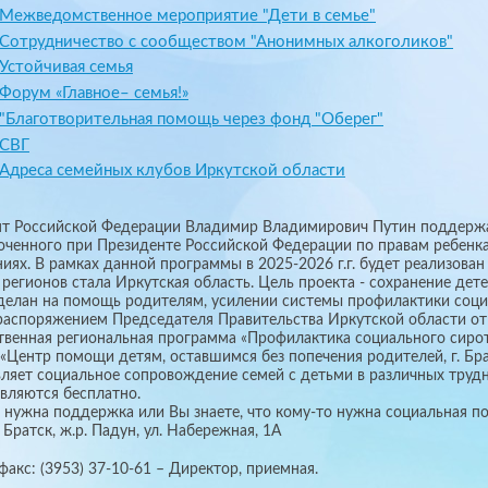
Межведомственное мероприятие "Дети в семье"
Сотрудничество с сообществом "Анонимных алкоголиков"
Устойчивая семья
Форум «Главное– семья!»
"Благотворительная помощь через фонд "Оберег"
СВГ
Адреса семейных клубов Иркутской области
т Российской Федерации Владимир Владимирович Путин поддержа
ченного при Президенте Российской Федерации по правам ребенка,
иях. В рамках данной программы в 2025-2026 г.г. будет реализован
 регионов стала Иркутская область. Цель проекта - сохранение дет
делан на помощь родителям, усилении системы профилактики социа
распоряжением Председателя Правительства Иркутской области от
твенная региональная программа «Профилактика социального сирот
Центр помощи детям, оставшимся без попечения родителей, г. Бра
ляет социальное сопровождение семей с детьми в различных трудн
вляются бесплатно.
 нужна поддержка или Вы знаете, что кому-то нужна социальная по
 Братск, ж.р. Падун, ул. Набережная, 1А
факс: (3953) 37-10-61 – Директор, приемная.