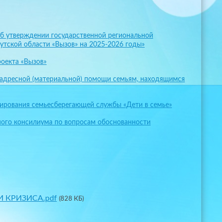
«Об утверждении государственной региональной
утской области «Вызов» на 2025-2026 годы»
ㅤ
роекта «Вызов»
 адресной (материальной) помощи семьям, находящимся
ирования семьесберегающей службы «Дети в семье»
ого консилиума по вопросам обоснованности
 КРИЗИСА.pdf
(828 КБ)