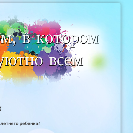
х
олетнего ребёнка?