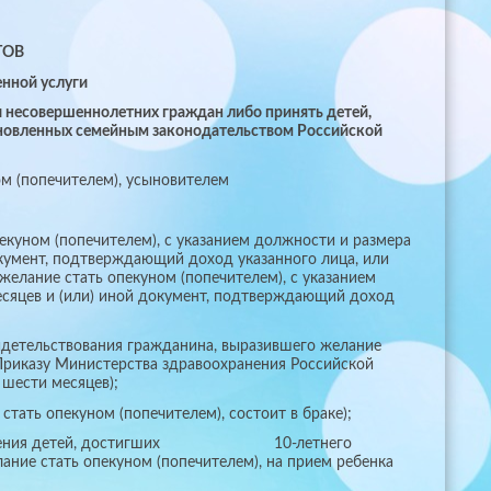
ТОВ
енной услуги
и несовершеннолетних граждан либо принять детей,
тановленных семейным законодательством Российской
м (попечителем), усыновителем
екуном (попечителем), с указанием должности и размера
окумент, подтверждающий доход указанного лица, или
 желание стать опекуном (попечителем), с указанием
есяцев и (или) иной документ, подтверждающий доход
идетельствования гражданина, выразившего желание
 Приказу Министерства здравоохранения Российской
 шести месяцев);
тать опекуном (попечителем), состоит в браке);
етом мнения детей, достигших 10-летнего
ние стать опекуном (попечителем), на прием ребенка