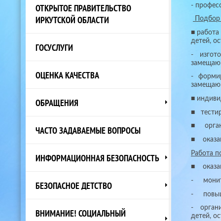
- профе
ОТКРЫТОЕ ПРАВИТЕЛЬСТВО
ИРКУТСКОЙ ОБЛАСТИ
Подбор 
■ работа
детей, о
ГОСУСЛУГИ
- изгот
замещаю
ОЦЕНКА КАЧЕСТВА
- форми
замещаю
■ индиви
ОБРАЩЕНИЯ
■ тестир
■ орган
ЧАСТО ЗАДАВАЕМЫЕ ВОПРОСЫ
■ оказан
Работа п
ИНФОРМАЦИОННАЯ БЕЗОПАСНОСТЬ
■ оказа
- монито
БЕЗОПАСНОЕ ДЕТСТВО
- повыше
- органи
ВНИМАНИЕ! СОЦИАЛЬНЫЙ
детей, о