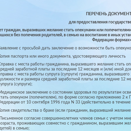
ПЕРЕЧЕНЬ ДОКУМЕН
для предоставления государств
ет граждан, выразивших желание стать опекунами или попечителям
вшихся без попечения родителей, в семью на воспитание в иных ус
Федерации формах»
Заявление с просьбой дать заключение о возможности быть опекуно
Копия паспорта или иного документа, удостоверяющего личность
Справка с места работы гражданина, выразившего желание стать оп
средней заработной платы за последние 12 месяцев и (или) иной д
справка с места работы супруга (супруги) гражданина, выразившего
должности и размера средней заработной платы за последние 12 м
супруга (супруги);
Медицинское заключение о состоянии здоровья по результатам осв
стать опекуном (попечителем), по форме согласно приложению 2 к
Федерации от 10 сентября 1996 года N 33 (действительно в течение
Копия свидетельства о браке (если гражданин, выразивший желание с
Письменное согласие совершеннолетних членов семьи с уч
возраста, проживающих совместно с гражданином, выразившим жела
(детей) в семью;