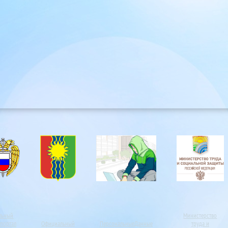
льный
Министерство
портал
Официальный
ПерсональныеДанные
труда и