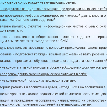
ссиональное сопровождение замещающих семей.
и подготовка кандидатов в замещающие родители включает в себя
 по проведению информационно-просветительской деятельности о 
ставшихся без попечения родителей:
овление памяток, буклетов, информационных листов с целью ок
щие родители.
рование позитивного общественного мнения к детям – сирот
щим семьям через взаимодействие со СМИ
дуальное консультирование по вопросам прохождения школы при
ование и подготовка граждан, изъявивших желание взять ребенка
изация программы обучения психолого-педагогических занятий
ие консультативной помощи в сборе необходимых документов для
о сопровождению замещающих семей включает в себя:
ние комплексной помощи замещающим семьям:
ринг развития и воспитания детей, находящихся на воспитании в
ние уровня психолого-педагогической компетентности замещаю
зация и проведение мероприятий, направленных на распростран
ставшихся без попечения родителей в замещающих семьях;