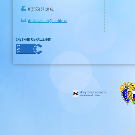
8 (3953) 37-10-61
detdom.bratsk@rambler.ru
СЧЁТЧИК ОБРАЩЕНИЙ
Официа
Министерство социального
интернет
развития, опеки и