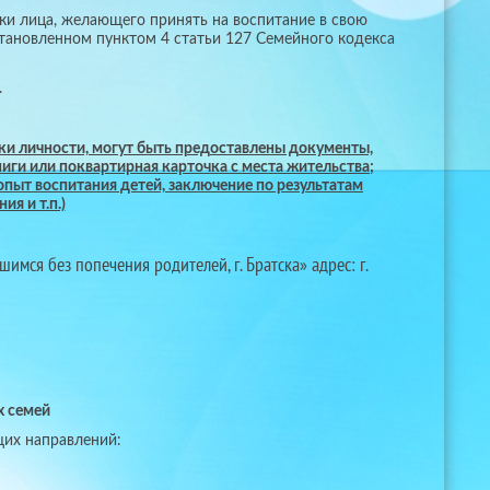
ки лица, желающего принять на воспитание в свою
становленном пунктом 4 статьи 127 Семейного кодекса
.
ки личности, могут быть предоставлены документы,
иги или поквартирная карточка с места жительства;
опыт воспитания детей, заключение по результатам
я и т.п.)
мся без попечения родителей, г. Братска» адрес: г.
х семей
щих направлений: