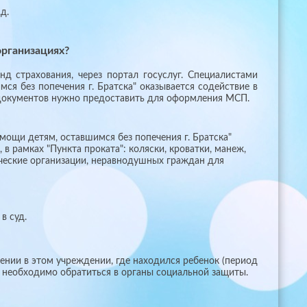
д.
организациях?
д страхования, через портал госуслуг. Специалистами
 без попечения г. Братска" оказывается содействие в
т документов нужно предоставить для оформления МСП.
щи детям, оставшимся без попечения г. Братска"
в рамках "Пункта проката": коляски, кроватки, манеж,
ческие организации, неравнодушных граждан для
в суд.
чении в этом учреждении, где находился ребенок (период
 необходимо обратиться в органы социальной защиты.