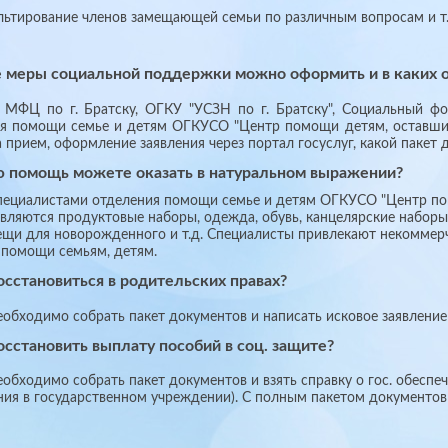
ьтирование членов замещающей семьи по различным вопросам и т.
е меры социальной поддержки можно оформить и в каких 
МФЦ по г. Братску, ОГКУ "УСЗН по г. Братску", Социальный фон
я помощи семье и детям ОГКУСО "Центр помощи детям, оставшимся
а прием, оформление заявления через портал госуслуг, какой паке
ю помощь можете оказать в натуральном выражении?
ециалистами отделения помощи семье и детям ОГКУСО "Центр помо
вляются продуктовые наборы, одежда, обувь, канцелярские наборы, 
ещи для новорожденного и т.д. Специалисты привлекают некоммер
 помощи семьям, детям.
восстановиться в родительских правах?
обходимо собрать пакет документов и написать исковое заявление 
восстановить выплату пособий в соц. защите?
обходимо собрать пакет документов и взять справку о гос. обеспе
ия в государственном учреждении). С полным пакетом документов