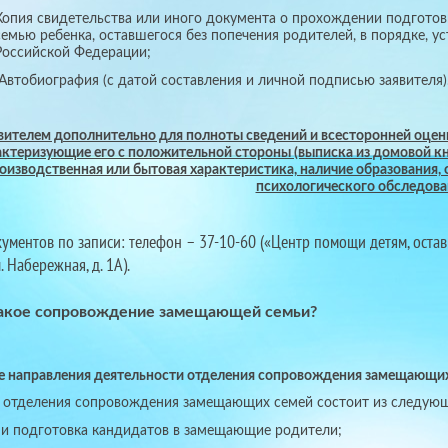
Копия свидетельства или иного документа о прохождении подготов
семью ребенка, оставшегося без попечения родителей, в порядке, у
Российской Федерации;
Автобиография (с датой составления и личной подписью заявителя)
вителем дополнительно для полноты сведений и всесторонней оцен
актеризующие его с положительной стороны (выписка из домовой кн
оизводственная или бытовая характеристика, наличие образования, 
психологического обследовани
кументов по записи:
телефон – 37-10-60 («Центр помощи детям, оставши
л. Набережная, д. 1А).
такое сопровождение замещающей семьи?
 направления деятельности отделения сопровождения замещающи
а отделения сопровождения замещающих семей состоит из следую
 и подготовка кандидатов в замещающие родители;