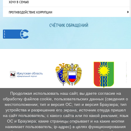
ХОЧУ В СЕМЬЮ
ПРОТИВОДЕЙСТВИЕ КОРРУПЦИИ
СЧЁТЧИК ОБРАЩЕНИЙ
Продолжая использовать наш сайт, вы даете согласие на
обработку файлов cookie, пользовательских данных (сведения о
местоположении; тип и версия ОС; тип и версия Браузера; тип
Официальный
устройства и разрешение его экрана; источник откуда пришел
Министерство социального
интернет
портал
Официальный
Пе
на сайт пользователь; с какого сайта или по какой рекламе; язык
развития, опеки и
правовой
сайт г. Братска
ОС и Браузера; какие страницы открывает и на какие кнопки
попечительства
информации
нажимает пользователь; ip-адрес) в целях функционирования