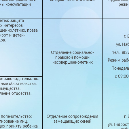
мы консультаций
режи
етей: защита
х интересов
шеннолетних, права
ирот и детей-
г. 
ов.
ул. На
Отделение социально-
тел. 8(3
правовой помощи
Режим раб
несовершеннолетних
Понедел
с 09:00
е законодательство:
ные обязательства,
имущества,
ление отцовства.
 попечительство:
Отделение сопровождения
г.
тирование лиц,
замещающих семей
ул. Гидрос
их принять ребенка