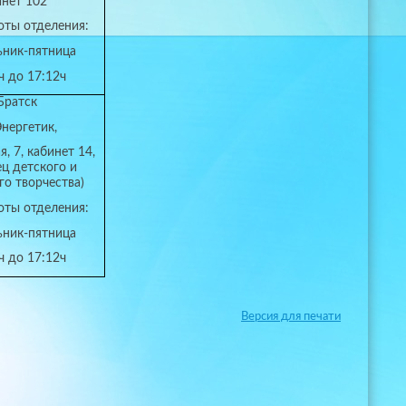
инет 102
оты отделения:
ьник-пятница
ч до 17:12ч
 Братск
Энергетик,
я, 7, кабинет 14,
ец детского и
о творчества)
оты отделения:
ьник-пятница
ч до 17:12ч
Версия для печати