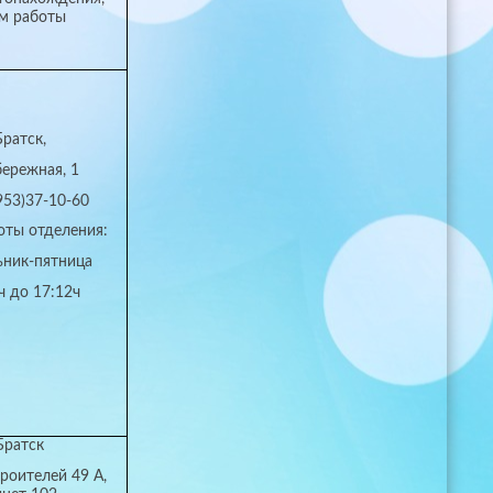
м работы
Братск,
бережная, 1
953)37-10-60
оты отделения:
ьник-пятница
ч до 17:12ч
 Братск
троителей 49 А,