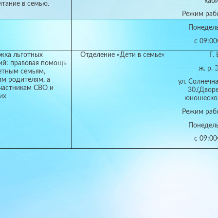
каб
итание в семью.
Режим раб
Понедел
с 09:00
жка льготных
Отделение «Дети в семье»
Г.
ий: правовая помощь
ж. р. 
етным семьям,
м родителям, а
ул. Солнечна
частникам СВО и
30.(Двор
их
юношеског
Режим раб
Понедел
с 09:00