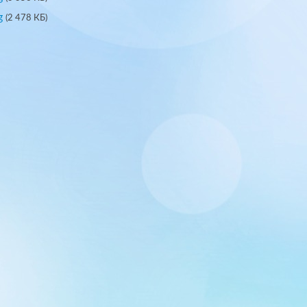
g
(2 478 КБ)