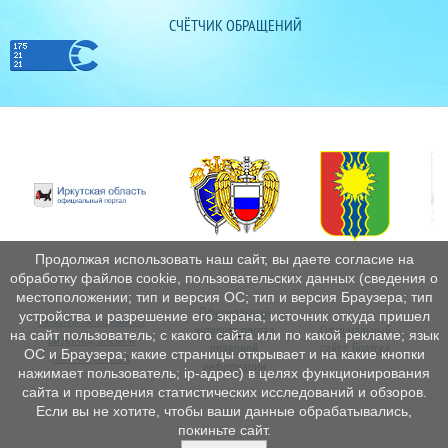
СЧЁТЧИК ОБРАЩЕНИЙ
Продолжая использовать наш сайт, вы даете согласие на
обработку файлов cookie, пользовательских данных (сведения о
местоположении; тип и версия ОС; тип и версия Браузера; тип
Официальный
устройства и разрешение его экрана; источник откуда пришел
Министерство социального
интернет
портал
Официальный
Пе
на сайт пользователь; с какого сайта или по какой рекламе; язык
развития, опеки и
правовой
сайт г. Братска
ОС и Браузера; какие страницы открывает и на какие кнопки
попечительства
информации
нажимает пользователь; ip-адрес) в целях функционирования
сайта и проведения статистических исследований и обзоров.
Если вы не хотите, чтобы ваши данные обрабатывались,
покиньте сайт.