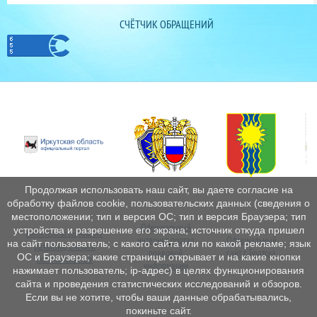
СЧЁТЧИК ОБРАЩЕНИЙ
Продолжая использовать наш сайт, вы даете согласие на
обработку файлов cookie, пользовательских данных (сведения о
местоположении; тип и версия ОС; тип и версия Браузера; тип
Официальный
устройства и разрешение его экрана; источник откуда пришел
Министерство социального
интернет
портал
Официальный
Пе
на сайт пользователь; с какого сайта или по какой рекламе; язык
развития, опеки и
правовой
сайт г. Братска
ОС и Браузера; какие страницы открывает и на какие кнопки
попечительства
информации
нажимает пользователь; ip-адрес) в целях функционирования
сайта и проведения статистических исследований и обзоров.
Если вы не хотите, чтобы ваши данные обрабатывались,
покиньте сайт.