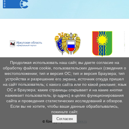
Продолжая использовать наш сайт, вы даете согласие на
обработку файлов cookie, пользовательских данных (сведения о
местоположении; тип и версия ОС; тип и версия Браузера; тип
Официальный
устройства и разрешение его экрана; источник откуда пришел
Министерство социального
интернет
портал
Официальный
Пе
на сайт пользователь; с какого сайта или по какой рекламе; язык
развития, опеки и
правовой
сайт г. Братска
ОС и Браузера; какие страницы открывает и на какие кнопки
попечительства
информации
нажимает пользователь; ip-адрес) в целях функционирования
сайта и проведения статистических исследований и обзоров.
Если вы не хотите, чтобы ваши данные обрабатывались,
покиньте сайт.
Согласен
© Конструктор сайтов
Nubex.ru