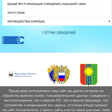
ЕДИНЫЙ РЕЕСТР ОРГАНИЗАЦИЙ (УЧРЕЖДЕНИЙ) СОЦИАЛЬНОЙ СФЕРЫ
ХОЧУ В СЕМЬЮ
ПРОТИВОДЕЙСТВИЕ КОРРУПЦИИ
СЧЁТЧИК ОБРАЩЕНИЙ
Продолжая использовать наш сайт, вы даете согласие на
обработку файлов cookie, пользовательских данных (сведения о
местоположении; тип и версия ОС; тип и версия Браузера; тип
Официальный
устройства и разрешение его экрана; источник откуда пришел
Министерство социального
интернет
портал
Официальный
Пе
на сайт пользователь; с какого сайта или по какой рекламе; язык
развития, опеки и