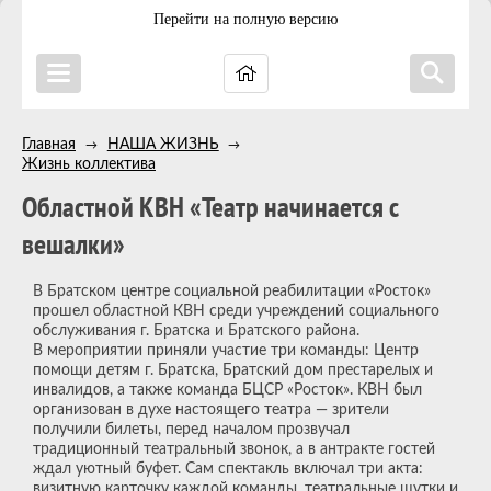
Перейти на полную версию
Главная
НАША ЖИЗНЬ
→
→
Жизнь коллектива
Областной КВН «Театр начинается с
вешалки»
В Братском центре социальной реабилитации «Росток»
прошел областной КВН среди учреждений социального
обслуживания г. Братска и Братского района.
В мероприятии приняли участие три команды: Центр
помощи детям г. Братска, Братский дом престарелых и
инвалидов, а также команда БЦСР «Росток». КВН был
организован в духе настоящего театра — зрители
получили билеты, перед началом прозвучал
традиционный театральный звонок, а в антракте гостей
ждал уютный буфет. Сам спектакль включал три акта:
визитную карточку каждой команды, театральные шутки и