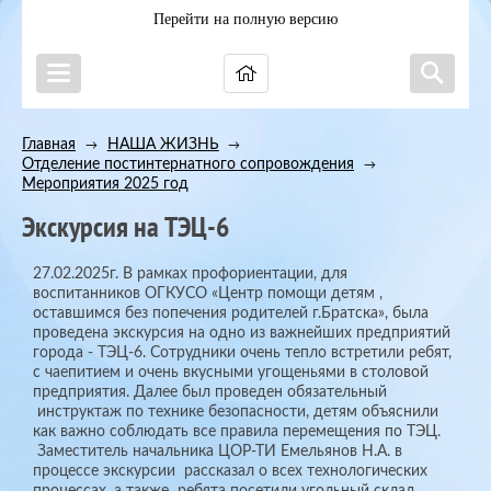
Перейти на полную версию
Главная
НАША ЖИЗНЬ
→
→
Отделение постинтернатного сопровождения
→
Мероприятия 2025 год
Экскурсия на ТЭЦ-6
27.02.2025г. В рамках профориентации, для
воспитанников ОГКУСО «Центр помощи детям ,
оставшимся без попечения родителей г.Братска», была
проведена экскурсия на одно из важнейших предприятий
города - ТЭЦ-6. Сотрудники очень тепло встретили ребят,
с чаепитием и очень вкусными угощеньями в столовой
предприятия. Далее был проведен обязательный
инструктаж по технике безопасности, детям объяснили
как важно соблюдать все правила перемещения по ТЭЦ.
Заместитель начальника ЦОР-ТИ Емельянов Н.А. в
процессе экскурсии рассказал о всех технологических
процессах, а также ребята посетили угольный склад,