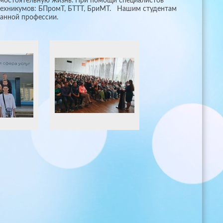
амостоятельную жизнь. При помощи специалистов
техникумов: БПромТ, БТТТ, БриМТ. Нашим студентам
ранной профессии.