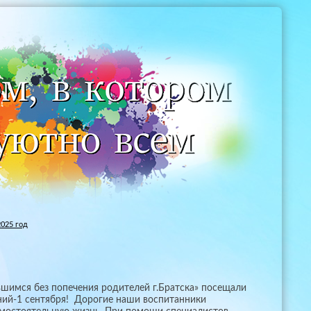
025 год
вшимся без попечения родителей г.Братска» посещали
ний-1 сентября! Дорогие наши воспитанники