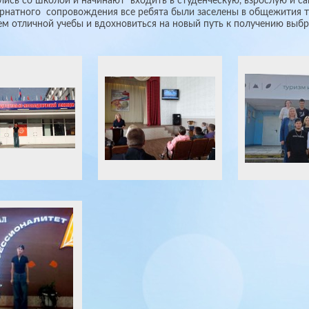
ись со школой и начинают входить в студенческую, взрослую и с
рнатного сопровождения все ребята были заселены в общежития 
м отличной учебы и вдохновиться на новый путь к получению выб