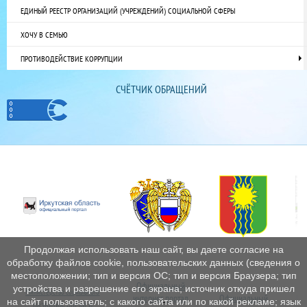
ЕДИНЫЙ РЕЕСТР ОРГАНИЗАЦИЙ (УЧРЕЖДЕНИЙ) СОЦИАЛЬНОЙ СФЕРЫ
ХОЧУ В СЕМЬЮ
ПРОТИВОДЕЙСТВИЕ КОРРУПЦИИ
СЧЁТЧИК ОБРАЩЕНИЙ
Продолжая использовать наш сайт, вы даете согласие на
обработку файлов cookie, пользовательских данных (сведения о
местоположении; тип и версия ОС; тип и версия Браузера; тип
Официальный
устройства и разрешение его экрана; источник откуда пришел
Министерство социального
интернет
портал
Официальный
Пе
на сайт пользователь; с какого сайта или по какой рекламе; язык
развития, опеки и