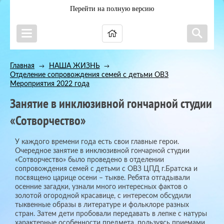
Перейти на полную версию
Главная
НАША ЖИЗНЬ
→
→
Отделение сопровождения семей с детьми ОВЗ
→
Мероприятия 2022 года
Занятие в инклюзивной гончарной студии
«Сотворчество»
У каждого времени года есть свои главные герои.
Очередное занятие в инклюзивной гончарной студии
«Сотворчество» было проведено в отделении
сопровождения семей с детьми с ОВЗ ЦПД г.Братска и
посвящено царице осени – тыкве. Ребята отгадывали
осенние загадки, узнали много интересных фактов о
золотой огородной красавице, с интересом обсудили
тыквенные образы в литературе и фольклоре разных
стран. Затем дети пробовали передавать в лепке с натуры
характерные особенности предмета, пользуясь приемами