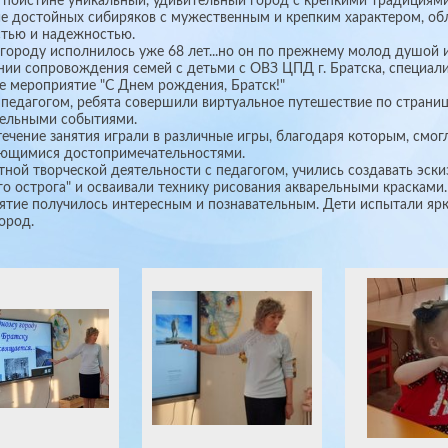
к, поистине уникальный, удивительный город с крепкими традициям
е достойных сибиряков с мужественным и крепким характером, о
тью и надежностью.
 городу исполнилось уже 68 лет...но он по прежнему молод душой и
нии сопровождения семей с детьми с ОВЗ ЦПД г. Братска, специал
е мероприятие "С Днем рождения, Братск!"
 педагогом, ребята совершили виртуальное путешествие по страни
ельными событиями.
 течение занятия играли в различные игры, благодаря которым, смог
ающимися достопримечательностями.
тной творческой деятельности с педагогом, учились создавать эски
го острога" и осваивали технику рисования акварельными красками.
тие получилось интересным и познавательным. Дети испытали ярк
ород.