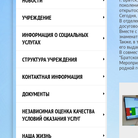
НОВОСТИ
г. Братс
поколени
открытос
Сегодня,
УЧРЕЖДЕНИЕ
В отделе
досугово
Вместе с
ИНФОРМАЦИЯ О СОЦИАЛЬНЫХ
знаменат
УСЛУГАХ
Также, в
его выд
В совмес
"Братско
СТРУКТУРА УЧРЕЖДЕНИЯ
Мероприя
родной г
КОНТАКТНАЯ ИНФОРМАЦИЯ
ДОКУМЕНТЫ
НЕЗАВИСИМАЯ ОЦЕНКА КАЧЕСТВА
УСЛОВИЙ ОКАЗАНИЯ УСЛУГ
НАША ЖИЗНЬ