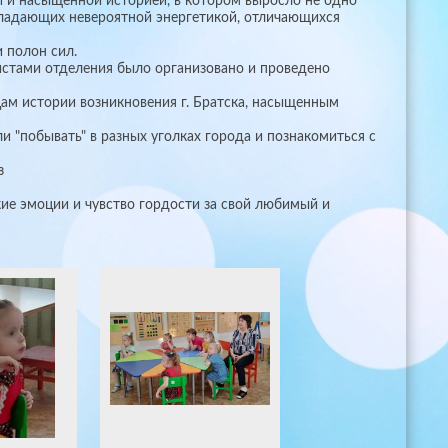
и и насыщенной историей, в котором выросло не одно
бладающих невероятной энергетикой, отличающихся
 полон сил.
истами отделения было организовано и проведено
цам истории возникновения г. Братска, насыщенным
ли "побывать" в разных уголках города и познакомиться с
з
ие эмоции и чувство гордости за свой любимый и