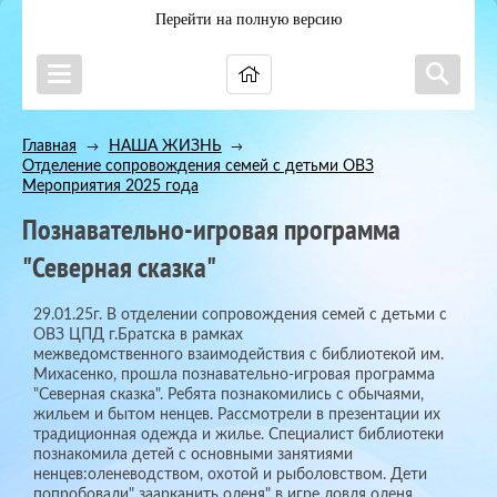
Перейти на полную версию
Главная
НАША ЖИЗНЬ
→
→
Отделение сопровождения семей с детьми ОВЗ
→
Мероприятия 2025 года
Познавательно-игровая программа
"Северная сказка"
29.01.25г. В отделении сопровождения семей с детьми с
ОВЗ ЦПД г.Братска в рамках
межведомственного взаимодействия с библиотекой им.
Михасенко, прошла познавательно-игровая программа
"Северная сказка". Ребята познакомились с обычаями,
жильем и бытом ненцев. Рассмотрели в презентации их
традиционная одежда и жилье. Специалист библиотеки
познакомила детей с основными занятиями
ненцев:оленеводством, охотой и рыболовством. Дети
попробовали" заарканить оленя" в игре ловля оленя,