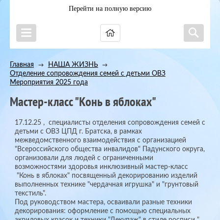
Перейти на полную версию
Главная
НАША ЖИЗНЬ
→
→
Отделение сопровождения семей с детьми ОВЗ
→
Мероприятия 2025 года
Мастер-класс "Конь в яблоках"
17.12.25 , специалисты отделения сопровождения семей с
детьми с ОВЗ ЦПД г. Братска, в рамках
межведомственного взаимодействия с организацией
"Всероссийского общества инвалидов" Падунского округа,
организовали для людей с ограниченными
возможностями здоровья инклюзивный мастер-класс
"Конь в яблоках" посвященный декорированию изделий
выполненных технике "чердачная игрушка" и "грунтовый
текстиль".
Под руководством мастера, осваивали разные техники
декорирования: оформление с помощью специальных
акриловых красок и техники "Декупаж" в стиле росписи "