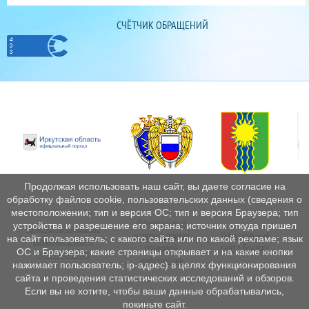
СЧЁТЧИК ОБРАЩЕНИЙ
Продолжая использовать наш сайт, вы даете согласие на
обработку файлов cookie, пользовательских данных (сведения о
местоположении; тип и версия ОС; тип и версия Браузера; тип
Официальный
устройства и разрешение его экрана; источник откуда пришел
Министерство социального
интернет
портал
Официальный
Пе
на сайт пользователь; с какого сайта или по какой рекламе; язык
развития, опеки и
правовой
сайт г. Братска
ОС и Браузера; какие страницы открывает и на какие кнопки
попечительства
информации
нажимает пользователь; ip-адрес) в целях функционирования
сайта и проведения статистических исследований и обзоров.
Если вы не хотите, чтобы ваши данные обрабатывались,
покиньте сайт.