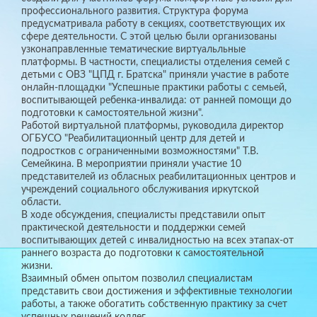
профессионального развития. Структура форума
предусматривала работу в секциях, соответствующих их
сфере деятельности. С этой целью были организованы
узконаправленные тематические виртуальльные
платформы. В частности, специалисты отделения семей с
детьми с ОВЗ "ЦПД г. Братска" приняли участие в работе
онлайн-площадки "Успешные практики работы с семьей,
воспитывающей ребенка-инвалида: от ранней помощи до
подготовки к самостоятельной жизни".
Работой виртуальной платформы, руководила директор
ОГБУСО "Реабилитационный центр для детей и
подростков с ограниченными возможностями" Т.В.
Семейкина. В мероприятии приняли участие 10
представителей из обласных реабилитационных центров и
учреждений социального обслуживания иркутской
области.
В ходе обсуждения, специалисты представили опыт
практической деятельности и поддержки семей
воспитывающих детей с инвалидностью на всех этапах-от
раннего возраста до подготовки к самостоятельной
жизни.
Взаимный обмен опытом позволил специалистам
представить свои достижения и эффективные технологии
работы, а также обогатить собственную практику за счет
успешных решений коллег.