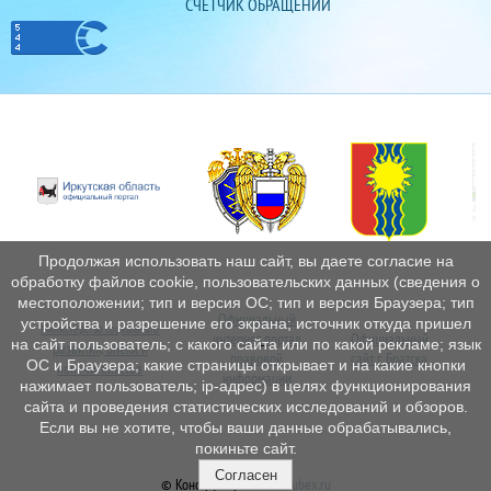
СЧЁТЧИК ОБРАЩЕНИЙ
Продолжая использовать наш сайт, вы даете согласие на
обработку файлов cookie, пользовательских данных (сведения о
местоположении; тип и версия ОС; тип и версия Браузера; тип
Официальный
устройства и разрешение его экрана; источник откуда пришел
Министерство социального
интернет
портал
Официальный
Пе
на сайт пользователь; с какого сайта или по какой рекламе; язык
развития, опеки и
правовой
сайт г. Братска
ОС и Браузера; какие страницы открывает и на какие кнопки
попечительства
информации
нажимает пользователь; ip-адрес) в целях функционирования
сайта и проведения статистических исследований и обзоров.
Если вы не хотите, чтобы ваши данные обрабатывались,
покиньте сайт.
Согласен
© Конструктор сайтов
Nubex.ru