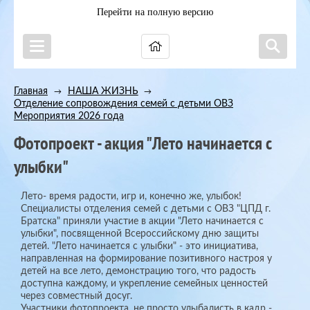
Перейти на полную версию
Главная
НАША ЖИЗНЬ
→
→
Отделение сопровождения семей с детьми ОВЗ
→
Мероприятия 2026 года
Фотопроект - акция "Лето начинается с
улыбки"
Лето- время радости, игр и, конечно же, улыбок!
Специалисты отделения семей с детьми с ОВЗ "ЦПД г.
Братска" приняли участие в акции "Лето начинается с
улыбки", посвященной Всероссийскому дню защиты
детей. "Лето начинается с улыбки" - это инициатива,
направленная на формирование позитивного настроя у
детей на все лето, демонстрацию того, что радость
доступна каждому, и укрепление семейных ценностей
через совместный досуг.
Участники фотопроекта, не просто улыбалисть в кадр -