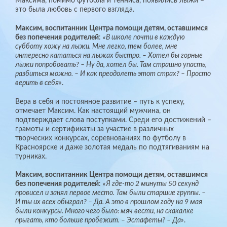
Максима, помимо футбола и тенниса, появились лыжи –
это была любовь с первого взгляда.
Максим, воспитанник Центра помощи детям, оставшимся
без попечения родителей
:
«В школе почти в каждую
субботу хожу на лыжи. Мне легко, тем более, мне
интересно кататься на лыжах быстро. – Хотел бы горные
лыжи попробовать? – Ну да, хотел бы. Там страшно упасть,
разбиться можно. – И как преодолеть этот страх? – Просто
верить в себя»
.
Вера в себя и постоянное развитие – путь к успеху,
отмечает Максим. Как настоящий мужчина, он
подтверждает слова поступками. Среди его достижений –
грамоты и сертификаты за участие в различных
творческих конкурсах, соревнованиях по футболу в
Красноярске и даже золотая медаль по подтягиваниям на
турниках.
Максим, воспитанник Центра помощи детям, оставшимся
без попечения родителей
:
«Я где-то 2 минуты 50 секунд
провисел и занял первое место. Там были старшие группы. –
И ты их всех обыграл? – Да. А это в прошлом году на 9 мая
были конкурсы. Много чего было: мяч вести, на скакалке
прыгать, кто больше пробежит. – Эстафеты? – Да»
.