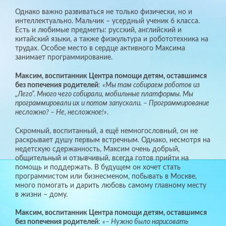
Однако важно развиваться не только физически, но и
интеллектуально. Мальчик – усердный ученик 6 класса.
Есть и любимые предметы: русский, английский и
китайский языки, а также физкультура и робототехника на
трудах. Особое место в сердце активного Максима
занимает программирование.
Максим, воспитанник Центра помощи детям, оставшимся
без попечения родителей
:
«Мы там собираем роботов из
„Лего“. Много чего собирали, мобильные платформы. Мы
программировали их и потом запускали. – Программирование
несложно? – Не, несложное!»
.
Скромный, воспитанный, а ещё немногословный, он не
раскрывает душу первым встречным. Однако, несмотря на
недетскую сдержанность, Максим очень добрый,
общительный и отзывчивый, всегда готов прийти на
помощь и поддержать. В будущем он хочет стать
программистом или бизнесменом, побывать в Москве,
много помогать и дарить любовь самому главному месту
в жизни – дому.
Максим, воспитанник Центра помощи детям, оставшимся
без попечения родителей
:
«– Нужно было нарисовать