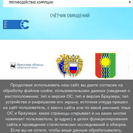
ПРОТИВОДЕЙСТВИЕ КОРРУПЦИИ
СЧЁТЧИК ОБРАЩЕНИЙ
Продолжая использовать наш сайт, вы даете согласие на
обработку файлов cookie, пользовательских данных (сведения о
местоположении; тип и версия ОС; тип и версия Браузера; тип
Официальный
устройства и разрешение его экрана; источник откуда пришел
Министерство социального
интернет
портал
Официальный
Пе
на сайт пользователь; с какого сайта или по какой рекламе; язык
развития, опеки и
правовой
сайт г. Братска
ОС и Браузера; какие страницы открывает и на какие кнопки
попечительства
информации
нажимает пользователь; ip-адрес) в целях функционирования
сайта и проведения статистических исследований и обзоров.
Если вы не хотите, чтобы ваши данные обрабатывались,