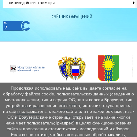
ПРОТИВОДЕЙСТВИЕ КОРРУПЦИИ
СЧЁТЧИК ОБРАЩЕНИЙ
Продолжая использовать наш сайт, вы даете согласие на
обработку файлов cookie, пользовательских данных (сведения о
местоположении; тип и версия ОС; тип и версия Браузера; тип
Официальный
устройства и разрешение его экрана; источник откуда пришел
Министерство социального
интернет
портал
Официальный
Пе
на сайт пользователь; с какого сайта или по какой рекламе; язык
развития, опеки и
правовой
сайт г. Братска
ОС и Браузера; какие страницы открывает и на какие кнопки
попечительства
информации
нажимает пользователь; ip-адрес) в целях функционирования
сайта и проведения статистических исследований и обзоров.
Если вы не хотите, чтобы ваши данные обрабатывались,