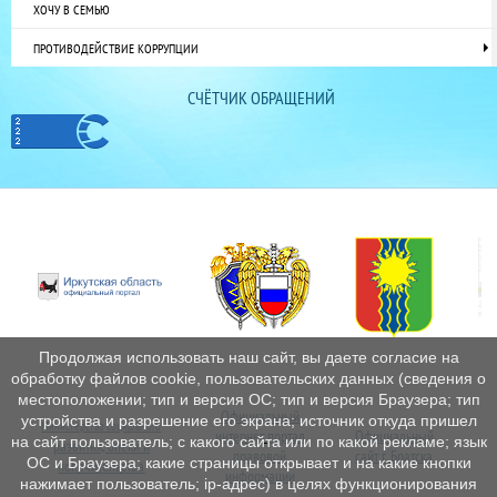
ХОЧУ В СЕМЬЮ
ПРОТИВОДЕЙСТВИЕ КОРРУПЦИИ
СЧЁТЧИК ОБРАЩЕНИЙ
Продолжая использовать наш сайт, вы даете согласие на
обработку файлов cookie, пользовательских данных (сведения о
местоположении; тип и версия ОС; тип и версия Браузера; тип
Официальный
устройства и разрешение его экрана; источник откуда пришел
Министерство социального
интернет
портал
Официальный
Пе
на сайт пользователь; с какого сайта или по какой рекламе; язык
развития, опеки и
правовой
сайт г. Братска
ОС и Браузера; какие страницы открывает и на какие кнопки
попечительства
информации
нажимает пользователь; ip-адрес) в целях функционирования