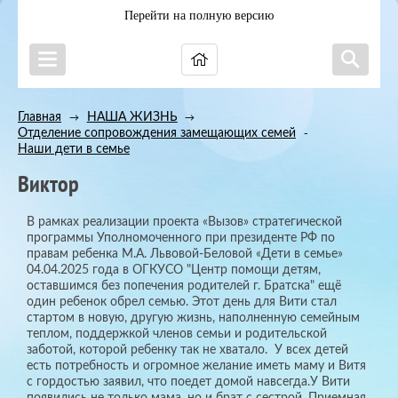
Перейти на полную версию
Главная
НАША ЖИЗНЬ
→
→
Отделение сопровождения замещающих семей
→
Наши дети в семье
Виктор
В рамках реализации проекта «Вызов» стратегической
программы Уполномоченного при президенте РФ по
правам ребенка М.А. Львовой-Беловой «Дети в семье»
04.04.2025 года в ОГКУСО "Центр помощи детям,
оставшимся без попечения родителей г. Братска" ещё
один ребенок обрел семью. Этот день для Вити стал
стартом в новую, другую жизнь, наполненную семейным
теплом, поддержкой членов семьи и родительской
заботой, которой ребенку так не хватало. У всех детей
есть потребность и огромное желание иметь маму и Витя
с гордостью заявил, что поедет домой навсегда.У Вити
появились не только мама, но и брат с сестрой. Приемная