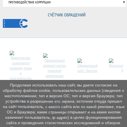
ПРОТИВОДЕЙСТВИЕ КОРРУПЦИИ
СЧЁТЧИК ОБРАЩЕНИЙ
Продолжая использовать наш сайт, вы даете согласие на
обработку файлов cookie, пользовательских данных (сведения о
местоположении; тип и версия ОС; тип и версия Браузера; тип
Министерство
Официальный
устройства и разрешение его экрана; источник откуда пришел
социального
интернет
портал
Официальный
Персональн
на сайт пользователь; с какого сайта или по какой рекламе; язык
развития, опеки
правовой
сайт г. Братска
Дет
ОС и Браузера; какие страницы открывает и на какие кнопки
и
информации
нажимает пользователь; ip-адрес) в целях функционирования
попечительства
сайта и проведения статистических исследований и обзоров.