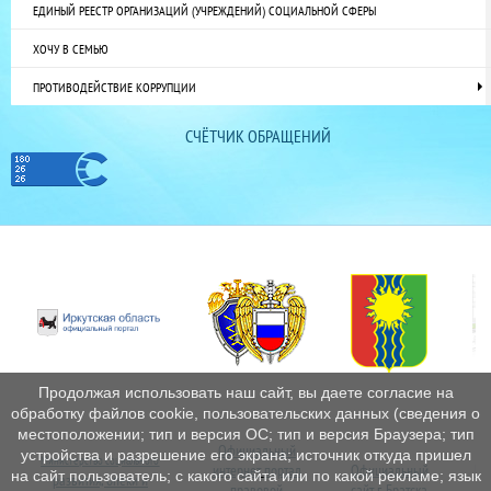
ЕДИНЫЙ РЕЕСТР ОРГАНИЗАЦИЙ (УЧРЕЖДЕНИЙ) СОЦИАЛЬНОЙ СФЕРЫ
ХОЧУ В СЕМЬЮ
ПРОТИВОДЕЙСТВИЕ КОРРУПЦИИ
СЧЁТЧИК ОБРАЩЕНИЙ
Продолжая использовать наш сайт, вы даете согласие на
обработку файлов cookie, пользовательских данных (сведения о
местоположении; тип и версия ОС; тип и версия Браузера; тип
Официальный
устройства и разрешение его экрана; источник откуда пришел
Министерство социального
интернет
портал
Официальный
Пе
на сайт пользователь; с какого сайта или по какой рекламе; язык
развития, опеки и
правовой
сайт г. Братска