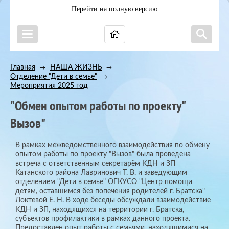
Перейти на полную версию
Главная
НАША ЖИЗНЬ
→
→
Отделение "Дети в семье"
→
Мероприятия 2025 год
"Обмен опытом работы по проекту"
Вызов"
В рамках межведомственного взаимодействия по обмену
опытом работы по проекту "Вызов" была проведена
встреча с ответственным секретарём КДН и ЗП
Катанского района Лавринович Т. В. и заведующим
отделением "Дети в семье" ОГКУСО "Центр помощи
детям, оставшимся без попечения родителей г. Братска"
Локтевой Е. Н. В ходе беседы обсуждали взаимодействие
КДН и ЗП, находящихся на территории г. Братска,
субъектов профилактики в рамках данного проекта.
Предоставлен опыт работы с семьями, находящимися на