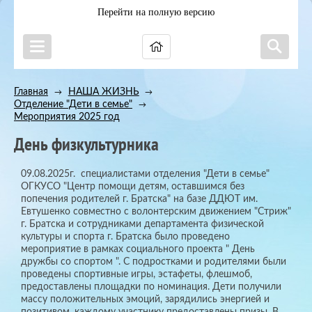
Перейти на полную версию
Главная
НАША ЖИЗНЬ
→
→
Отделение "Дети в семье"
→
Мероприятия 2025 год
День физкультурника
09.08.2025г. специалистами отделения "Дети в семье"
ОГКУСО "Центр помощи детям, оставшимся без
попечения родителей г. Братска" на базе ДДЮТ им.
Евтушенко совместно с волонтерским движением "Стриж"
г. Братска и сотрудниками департамента физической
культуры и спорта г. Братска было проведено
мероприятие в рамках социального проекта " День
дружбы со спортом ". С подростками и родителями были
проведены спортивные игры, эстафеты, флешмоб,
предоставлены площадки по номинация. Дети получили
массу положительных эмоций, зарядились энергией и
позитивом, каждому участнику предоставлены призы. В