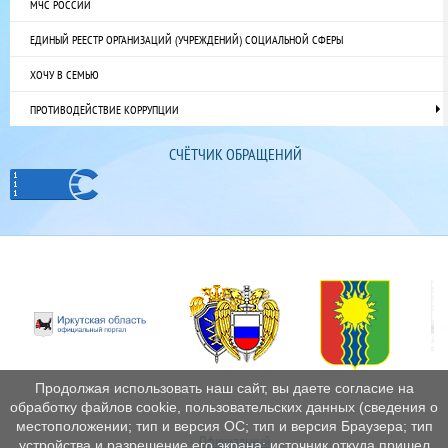
МЧС РОССИИ
ЕДИНЫЙ РЕЕСТР ОРГАНИЗАЦИЙ (УЧРЕЖДЕНИЙ) СОЦИАЛЬНОЙ СФЕРЫ
ХОЧУ В СЕМЬЮ
ПРОТИВОДЕЙСТВИЕ КОРРУПЦИИ
СЧЁТЧИК ОБРАЩЕНИЙ
Продолжая использовать наш сайт, вы даете согласие на
обработку файлов cookie, пользовательских данных (сведения о
местоположении; тип и версия ОС; тип и версия Браузера; тип
Официальный
устройства и разрешение его экрана; источник откуда пришел