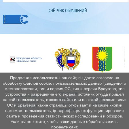
СЧЁТЧИК ОБРАЩЕНИЙ
Продолжая использовать наш сайт, вы даете согласие на
обработку файлов cookie, пользовательских данных (сведения о
местоположении; тип и версия ОС; тип и версия Браузера; тип
Официальный
устройства и разрешение его экрана; источник откуда пришел
Министерство социального
интернет
портал
Официальный
Пе
на сайт пользователь; с какого сайта или по какой рекламе; язык
развития, опеки и
правовой
сайт г. Братска
ОС и Браузера; какие страницы открывает и на какие кнопки
попечительства
информации
нажимает пользователь; ip-адрес) в целях функционирования
сайта и проведения статистических исследований и обзоров.
Если вы не хотите, чтобы ваши данные обрабатывались,
покиньте сайт.