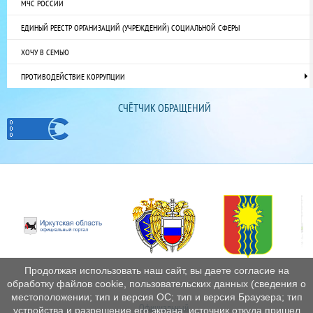
МЧС РОССИИ
ЕДИНЫЙ РЕЕСТР ОРГАНИЗАЦИЙ (УЧРЕЖДЕНИЙ) СОЦИАЛЬНОЙ СФЕРЫ
ХОЧУ В СЕМЬЮ
ПРОТИВОДЕЙСТВИЕ КОРРУПЦИИ
СЧЁТЧИК ОБРАЩЕНИЙ
Продолжая использовать наш сайт, вы даете согласие на
обработку файлов cookie, пользовательских данных (сведения о
местоположении; тип и версия ОС; тип и версия Браузера; тип
Официальный
устройства и разрешение его экрана; источник откуда пришел