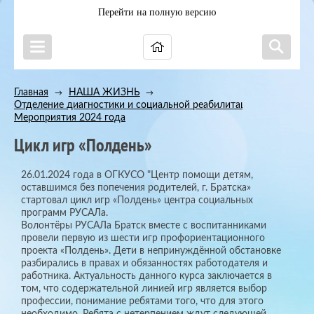
Перейти на полную версию
Главная
НАША ЖИЗНЬ
→
→
Отделение диагностики и социальной реабилитации
→
Мероприятия 2024 года
Цикл игр «Полдень»
26.01.2024 года в ОГКУСО "Центр помощи детям,
оставшимся без попечения родителей, г. Братска»
стартовал цикл игр «Полдень» центра социальных
программ РУСАЛа.
Волонтёры РУСАЛа Братск вместе с воспитанниками
провели первую из шести игр профориентационного
проекта «Полдень». Дети в непринуждённой обстановке
разбирались в правах и обязанностях работодателя и
работника. Актуальность данного курса заключается в
том, что содержательной линией игр является выбор
профессии, понимание ребятами того, что для этого
необходимо. Ребята с нетерпением ждут следующей