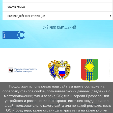
ХОЧУ В СЕМЬЮ
ПРОТИВОДЕЙСТВИЕ КОРРУПЦИИ
СЧЁТЧИК ОБРАЩЕНИЙ
Продолжая использовать наш сайт, вы даете согласие на
обработку файлов cookie, пользовательских данных (сведения о
местоположении; тип и версия ОС; тип и версия Браузера; тип
Официальный
устройства и разрешение его экрана; источник откуда пришел
Министерство социального
интернет
портал
Официальный
Пе
на сайт пользователь; с какого сайта или по какой рекламе; язык
развития, опеки и
правовой
сайт г. Братска
ОС и Браузера; какие страницы открывает и на какие кнопки
попечительства