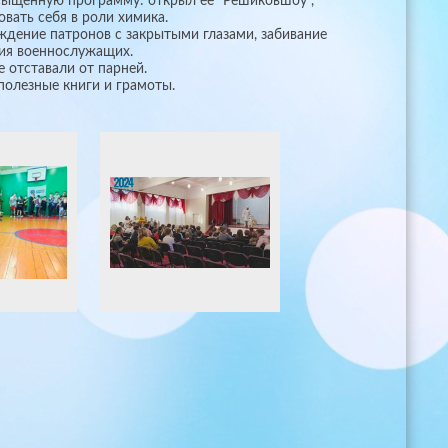
сыщенную программу: открыл ее "Решиковшоу",
вать себя в роли химика.
ждение патронов с закрытыми глазами, забивание
ания военнослужащих.
е отставали от парней.
полезные книги и грамоты.