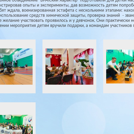
нное объединение "БРАТский Характер" подготовили для детей на
стрировав опыты и эксперименты, дав возможность детям попробо
бят ждала, военизированная эстафета с несколькими этапами: нахо
 использование средств химической защиты, проверка знаний - зв
 желание участвовать проявилось и у девчонок. Они практически н
ении мероприятия детям вручили подарки, а командам участников 