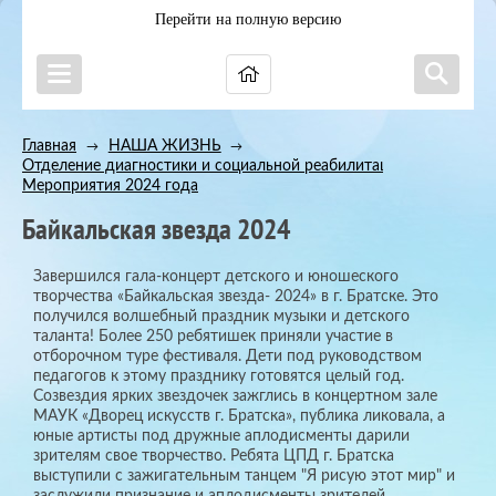
Перейти на полную версию
Главная
НАША ЖИЗНЬ
→
→
Отделение диагностики и социальной реабилитации
→
Мероприятия 2024 года
Байкальская звезда 2024
Завершился гала-концерт детского и юношеского
творчества «Байкальская звезда- 2024» в г. Братске. Это
получился волшебный праздник музыки и детского
таланта! Более 250 ребятишек приняли участие в
отборочном туре фестиваля. Дети под руководством
педагогов к этому празднику готовятся целый год.
Созвездия ярких звездочек зажглись в концертном зале
МАУК «Дворец искусств г. Братска», публика ликовала, а
юные артисты под дружные аплодисменты дарили
зрителям свое творчество. Ребята ЦПД г. Братска
выступили с зажигательным танцем "Я рисую этот мир" и
заслужили признание и аплодисменты зрителей.