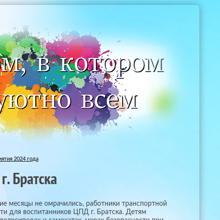
ятия 2024 года
г. Братска
ие месяцы не омрачились, работники транспортной
сти для воспитанников ЦПД г. Братска. Детям