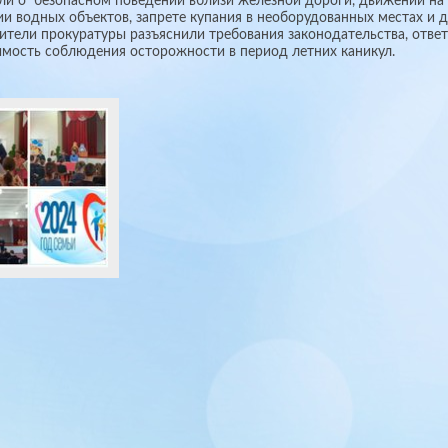
ли о безопасном поведении вблизи железной дороги, движении на 
и водных объектов, запрете купания в необорудованных местах и 
ители прокуратуры разъяснили требования законодательства, ответ
мость соблюдения осторожности в период летних каникул.