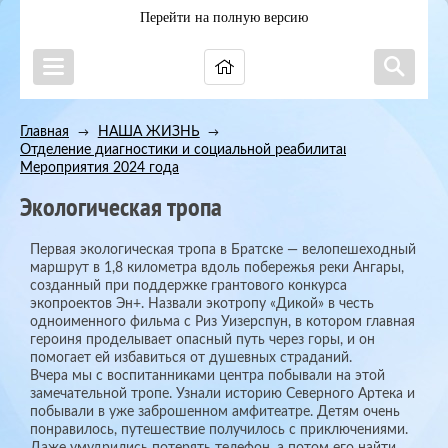
Перейти на полную версию
Главная
НАША ЖИЗНЬ
→
→
Отделение диагностики и социальной реабилитации
→
Мероприятия 2024 года
Экологическая тропа
Первая экологическая тропа в Братске — велопешеходный
маршрут в 1,8 километра вдоль побережья реки Ангары,
созданный при поддержке грантового конкурса
экопроектов Эн+. Назвали экотропу «Дикой» в честь
одноименного фильма с Риз Уизерспун, в котором главная
героиня проделывает опасный путь через горы, и он
помогает ей избавиться от душевных страданий.
Вчера мы с воспитанниками центра побывали на этой
замечательной тропе. Узнали историю Северного Артека и
побывали в уже заброшенном амфитеатре. Детям очень
понравилось, путешествие получилось с приключениями.
Даже умудрились потерять телефон, а потом его найти.