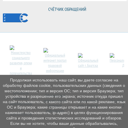
СЧЁТЧИК ОБРАЩЕНИЙ
Продолжая использовать наш сайт, вы даете согласие на
обработку файлов cookie, пользовательских данных (сведения о
местоположении; тип и версия ОС; тип и версия Браузера; тип
Министерство
Официальный
устройства и разрешение его экрана; источник откуда пришел
социального
интернет
портал
Официальный
Персональн
на сайт пользователь; с какого сайта или по какой рекламе; язык
развития, опеки
правовой
сайт г. Братска
Дет
ОС и Браузера; какие страницы открывает и на какие кнопки
и
информации
нажимает пользователь; ip-адрес) в целях функционирования
попечительства
сайта и проведения статистических исследований и обзоров.
Если вы не хотите, чтобы ваши данные обрабатывались,