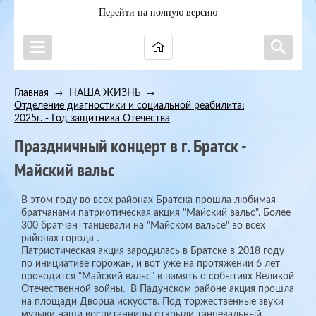
Перейти на полную версию
Главная
НАША ЖИЗНЬ
→
→
Отделение диагностики и социальной реабилитации
→
2025г. - Год защитника Отечества
Праздничный концерт в г. Братск -
Майский вальс
В этом году во всех районах Братска прошла любимая
братчанами патриотическая акция "Майский вальс". Более
300 братчан танцевали на "Майском вальсе" во всех
районах города .
Патриотическая акция зародилась в Братске в 2018 году
по инициативе горожан, и вот уже на протяжении 6 лет
проводится "Майский вальс" в память о событиях Великой
Отечественной войны. В Падунском районе акция прошла
на площади Дворца искусств. Под торжественные звуки
музыки наши воспитанницы открыли танцевальный