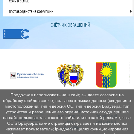
ХОЧУ В СЕМЬЮ
ПРОТИВОДЕЙСТВИЕ КОРРУПЦИИ
СЧЁТЧИК ОБРАЩЕНИЙ
Продолжая использовать наш сайт, вы даете согласие на
обработку файлов cookie, пользовательских данных (сведения о
местоположении; тип и версия ОС; тип и версия Браузера; тип
Официальный
устройства и разрешение его экрана; источник откуда пришел
Министерство социального
интернет
портал
Официальный
Пе
на сайт пользователь; с какого сайта или по какой рекламе; язык
развития, опеки и
правовой
сайт г. Братска
ОС и Браузера; какие страницы открывает и на какие кнопки
попечительства
информации
нажимает пользователь; ip-адрес) в целях функционирования